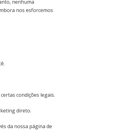
ntanto, nenhuma
 Embora nos esforcemos
ê.
certas condições legais.
eting direto.
vés da nossa página de