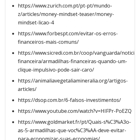
https://www.zurich.com.pt/pt-pt/mundo-
z/articles/money-mindset-teaser/money-
mindset-licao-4
https://www.forbespt.com/evitar-os-erros-
financeiros-mais-comuns/
https://www.sicredi.com.br/coop/vanguarda/noticia
financeira/armadilhas-financeiras-quando-um-
clique-impulsivo-pode-sair-caro/
https://animaliavegetaliamineralia.org/artigos-
articles/
https://dsop.com.br/6-falsos-investimentos/
https://www.youtube.com/watch?v=HIFPr-PoEZQ
https://www.goldmarket.fr/pt/Quais-s%C3%A3o-
as-5-armadilhas-que-voc%C3%AA-deve-evitar-
para-economizar-suas-economias/